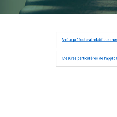
Arrêté préfectoral relatif aux m
Mesures particulières de l'applica