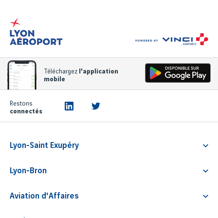
Téléchargez
l'application
mobile
Restons
connectés
Lyon-Saint Exupéry
Découvrir l'aéroport
Lyon-Bron
Préparer le vol
Découvrir l'aéroport
Services aux passagers
Aviation d'Affaires
Services aux passagers
Services aux compagnies
Découvrir l'aviation d'affaires