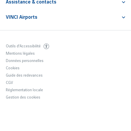
Services aux compagnies
Site passagers
Assistance & contacts
VINCI Airports Executive Handling
Charte pour l'environnement
Demande d'assistance
Dialogue
VINCI Airports
Supervision
Découvrir le groupe
Contacts
Politique environnementale
Outils d'Accessibilité
Mentions légales
Données personnelles
Cookies
Guide des redevances
CGV
Réglementation locale
Gestion des cookies